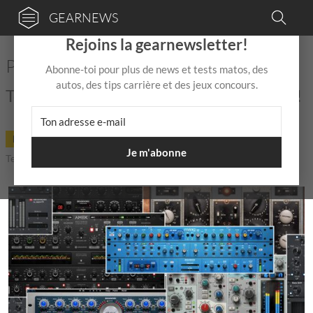
GEARNEWS
×
Rejoins la gearnewsletter!
Plugin Alliance Summer Sale
Abonne-toi pour plus de news et tests matos, des
autos, des tips carrière et des jeux concours.
Tous les bons plans sont sur gearnews.fr !
DEAL
01 Juin
de
Mix Jagger
|
|
5,0 / 5,0 |
Je m'abonne
Temps de lecture: 1 min