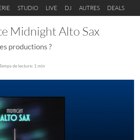
ERIE
STUDIO
LIVE
DJ
AUTRES
DEALS
e Midnight Alto Sax
es productions ?
Temps de lecture: 1 min