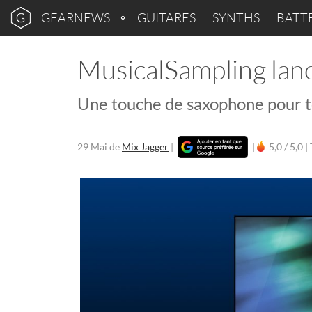
GEARNEWS
GUITARES
SYNTHS
BATT
MusicalSampling lanc
Une touche de saxophone pour t
29 Mai
de
Mix Jagger
|
|
5,0 / 5,0 |