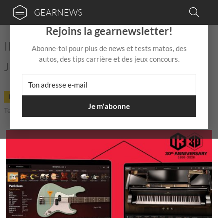
GEARNEWS
×
Rejoins la gearnewsletter!
IK Multimedia 30th Anniversary Sale
Abonne-toi pour plus de news et tests matos, des
autos, des tips carrière et des jeux concours.
Joyeux anniversaire IK Multimedia !
DEAL
15 Mai
de
Mix Jagger
|
|
5,0 / 5,0 |
Je m'abonne
Temps de lecture: 1 min