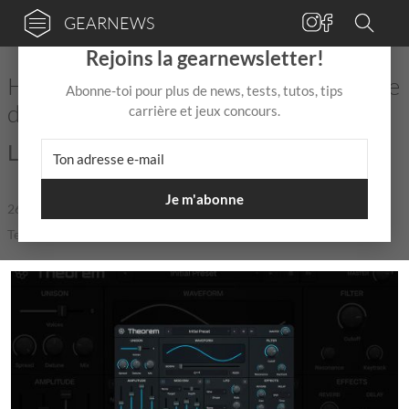
GEARNEWS
×
Rejoins la gearnewsletter!
Hivetune dévoile le synthétiseur à table
Abonne-toi pour plus de news, tests, tutos, tips
d’ondes Theorem
carrière et jeux concours.
Les maths n'ont jamais sonné aussi bien !
Je m'abonne
26 Fév
de
Mix Jagger
|
|
5,0 / 5,0 |
Temps de lecture: 2 min