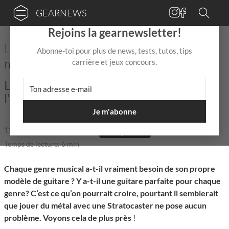
GEARNEWS
×
Rejoins la gearnewsletter!
La guitare parfaite pour chaque genre :
Abonne-toi pour plus de news, tests, tutos, tips
mythe ou réalité ?
carrière et jeux concours.
Le choix de ta guitare a-t-il vraiment de
l'importance ?
Je m'abonne
11 Août 2025
de
Mix Jagger
|
|
Temps de lecture: 6 min
Chaque genre musical a-t-il vraiment besoin de son propre
modèle de guitare ? Y a-t-il une guitare parfaite pour chaque
genre? C’est ce qu’on pourrait croire, pourtant il semblerait
que jouer du métal avec une Stratocaster ne pose aucun
problème. Voyons cela de plus près
!