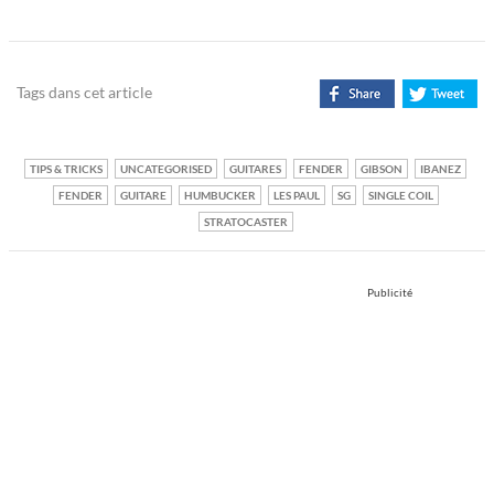
Tags dans cet article
TIPS & TRICKS
UNCATEGORISED
GUITARES
FENDER
GIBSON
IBANEZ
FENDER
GUITARE
HUMBUCKER
LES PAUL
SG
SINGLE COIL
STRATOCASTER
Publicité