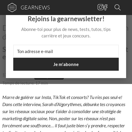
GEARNEWS
×
Rejoins la gearnewsletter!
Dompte les réseaux sociaux avec Sarah
Abonne-toi pour plus de news, tests, tutos, tips
d’Algorythmes (interview)
carrière et jeux concours.
Sarah d'Algorythmes t'explique comment
enfin dompter les réseaux sociaux!
Je m'abonne
13 Jan
de
Naud
|
|
5,0 / 5,0 |
Temps de lecture: 17 min
Marre de galérer sur Insta, TikTok et consorts? Tu n’es pas seul·e!
Dans cette interview, Sarah d’Algorythmes, débunke tes croyances
sur les réseaux sociaux pour t’aider à consolider une stratégie de
marketing digitale saine. Non, poster sur les réseaux n’est pas
forcément une souffrance… il faut juste bien s’y prendre, respecter