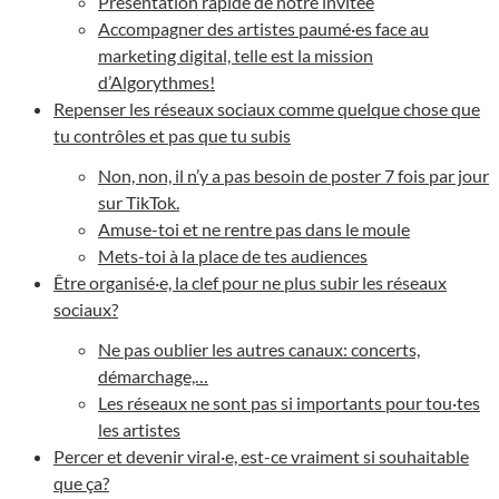
Présentation rapide de notre invitée
Accompagner des artistes paumé·es face au
marketing digital, telle est la mission
d’Algorythmes!
Repenser les réseaux sociaux comme quelque chose que
tu contrôles et pas que tu subis
Non, non, il n’y a pas besoin de poster 7 fois par jour
sur TikTok.
Amuse-toi et ne rentre pas dans le moule
Mets-toi à la place de tes audiences
Être organisé·e, la clef pour ne plus subir les réseaux
sociaux?
Ne pas oublier les autres canaux: concerts,
démarchage,…
Les réseaux ne sont pas si importants pour tou·tes
les artistes
Percer et devenir viral·e, est-ce vraiment si souhaitable
que ça?