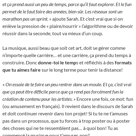
et ça prend aussi un peu de temps, parce qu’il faut explorer. Et le fun
permet de le faut faire des années, bien sûr. Les réseaux sont un
marathon pas un sprint. »
ajoute Sarah. Et c’est vrai que si on
enlève la pression de « plaire/nourrir » l’algorithme ou de devoir
réussir dans la seconde, tout va mieux d’un coup.
La musique, aussi beau que soit cet art, doit se gérer comme
n’importe quelle carrière… et une carrière, ça prend du temps à
construire. Donc
donne-toi le temp
s et réfléchis à des
formats
que tu aimes faire
sur le long terme pour tenir la distance!
«
On essaie de te faire un peu rentrer dans un moule. Et ça, c’est vrai
que ça peut être difficile parce que ça rend pas forcément fun la
création de contenu pour les artistes. »
Encore une fois, ce mot: fun
(ou amusement en français). Il revient dans le discours de Sarah
et doit continuer revenir dans ton projet! Si tu te ne t’amuses
pas dans un processus, que tu forces à trop poster ou à poster
des choses qui ne te ressemblent pas… à quoi bon! Tu as
commencé la musique pour t’amuser, non?