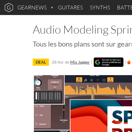
GEARNEWS
GUITARES
SYNTHS
BATT
Audio Modeling Spr
Tous les bons plans sont sur gear
DEAL
28 Avr
de
Mix Jagger
|
|