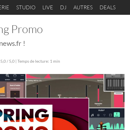
ERIE
STUDIO
LIVE
DJ
AUTRES
DEALS
ing Promo
news.fr !
5,0 / 5,0 |
Temps de lecture: 1 min