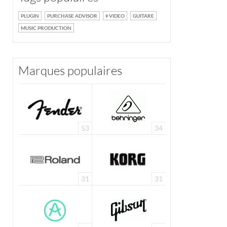
PLUGIN
PURCHASE ADVISOR
VIDEO
GUITARE
MUSIC PRODUCTION
Marques populaires
53
34
31
31