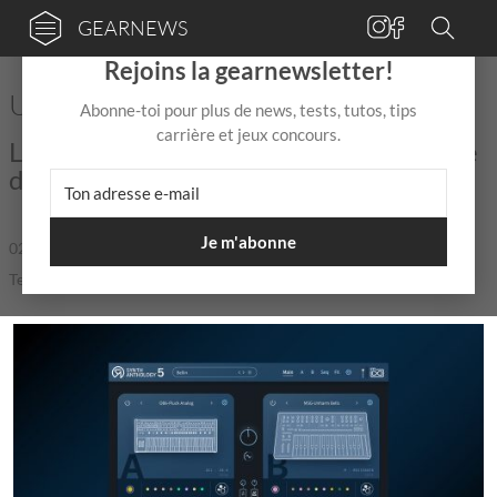
GEARNEWS
×
Rejoins la gearnewsletter!
UVI lance Synth Anthology 5
Abonne-toi pour plus de news, tests, tutos, tips
carrière et jeux concours.
Les meilleurs synthés du monde à portée
de clic ?!
Je m'abonne
02 Juil
de
Mix Jagger
|
|
5,0 / 5,0 |
Temps de lecture: 1 min