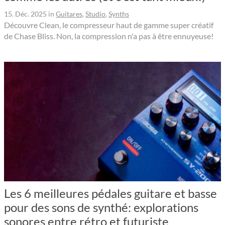
15. Déc. 2025
in
Guitares
,
Studio
,
Synths
Découvre Clean, le compresseur haut de gamme super créatif
de Chase Bliss. Non, la compression n'a pas à être ennuyeuse!
Les 6 meilleures pédales guitare et basse
pour des sons de synthé: explorations
sonores entre rétro et futuriste