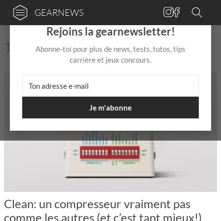
GEARNEWS
×
Rejoins la gearnewsletter!
10 Aucun résultat pour "Pedal"
Abonne-toi pour plus de news, tests, tutos, tips
carrière et jeux concours.
Je m'abonne
Clean: un compresseur vraiment pas
comme les autres (et c’est tant mieux!)