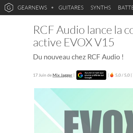
GEARNEWS
GUITARES
SYNTHS
BATT
RCF Audio lance la c
active EVOX V15
Du nouveau chez RCF Audio !
17 Juin
de
Mix Jagger
|
|
5,0 / 5,0 |