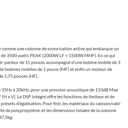
comme une colonne de sono­ri­sa­tion active qui embarque un
­sance de 3500 watts PEAK (2000W LF + 1500W MHF). En ce qui
haut-parleur de 15 pouces accom­pa­gné d’une bobine mobile de 3
 de bobines mobiles de 1 pouce (MF) et enfin un moteur de
de 1,75 pouces (HF).
e 35Hz à 20kHz, pour une pres­sion acous­tique de 133dB Max
H x V). Le DSP inté­gré offre les fonc­tions de limi­teur et de
présets d’éga­li­sa­tion. Pour finir, les maté­riaux du cais­son/cabi­
e de poly­pro­py­lène, et les dimen­sions totales de la colonne
47,5kg.