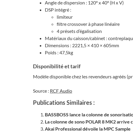
Angle de disper­sion : 120° x 40° (H x V)
DSP inté­gré :
limi­teur
filtre cros­so­ver à phase linéaire
4 présets d’éga­li­sa­tion
Maté­riaux du cais­son/cabi­net : contre­plaq
Dimen­sions : 2221,5 × 410 × 605mm
Poids : 47,5kg
Dispo­ni­bi­lité et tarif
Modèle dispo­nible chez les reven­deurs agréés (p
Source :
RCF Audio
Publications Similaires :
BASSBOSS lance la colonne de sonorisatio
La colonne de sono POLAR 8 MK2 arrive 
Akai Professional dévoile la MPC Sample