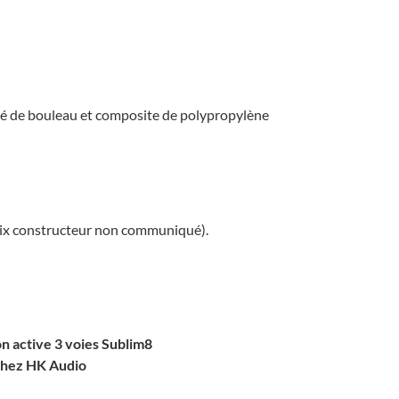
ué de bouleau et compo­site de poly­pro­py­lène
rix construc­teur non commu­niqué).
n active 3 voies Sublim8
chez HK Audio