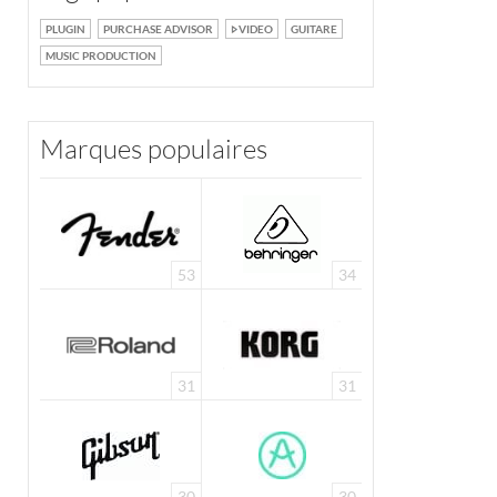
PLUGIN
PURCHASE ADVISOR
VIDEO
GUITARE
MUSIC PRODUCTION
Marques populaires
53
34
31
31
30
30