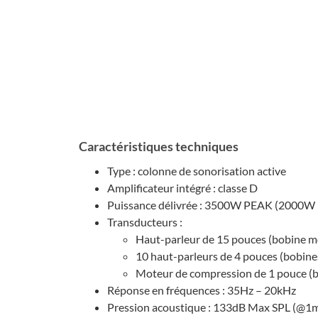
Carac­té­ris­tiques tech­niques
Type : colonne de sono­ri­sa­tion active
Ampli­fi­ca­teur inté­gré : classe D
Puis­sance déli­vrée : 3500W PEAK (2000
Trans­duc­teurs :
Haut-parleur de 15 pouces (bobine mo
10 haut-parleurs de 4 pouces (bobine
Moteur de compres­sion de 1 pouce (b
Réponse en fréquences : 35Hz – 20kHz
Pres­sion acous­tique : 133dB Max SPL (@1