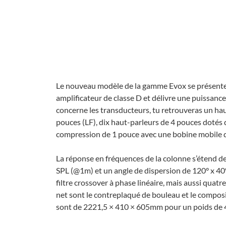
Le nouveau modèle de la gamme Evox se présente 
ampli­fi­ca­teur de classe D et délivre une puis
concerne les trans­duc­teurs, tu retrou­ve­ras un 
pouces (LF), dix haut-parleurs de 4 pouces dotés
compres­sion de 1 pouce avec une bobine mobile 
La réponse en fréquences de la colonne s’étend d
SPL (@1m) et un angle de disper­sion de 120° x 40° (
filtre cros­so­ver à phase linéaire, mais aussi quatre 
net sont le contre­plaqué de bouleau et le compo­sit
sont de 2221,5 × 410 × 605mm pour un poids de 