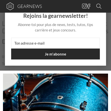
GEARNEWS
×
Rejoins la gearnewsletter!
Ludwig Drums étoffe la série NeuSonic
Abonne-toi pour plus de news, tests, tutos, tips
Downbeat avec trois nouvelles finitions
carrière et jeux concours.
Du nouveau chez Ludwig !
Je m'abonne
01 Juin
de
Mix Jagger
|
|
5,0 / 5,0 |
Temps de lecture: 1 min