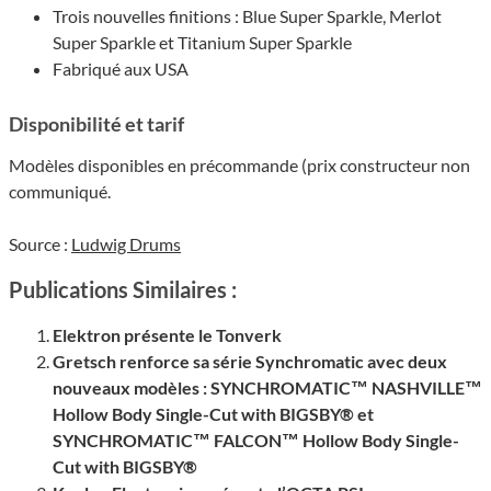
Trois nouvelles fini­tions : Blue Super Sparkle, Merlot
Super Sparkle et Tita­nium Super Sparkle
Fabriqué aux USA
Dispo­ni­bi­lité et tarif
Modèles dispo­nibles en précom­mande (prix construc­teur non
commu­niqué.
Source :
Ludwig Drums
Publications Similaires :
Elektron présente le Tonverk
Gretsch renforce sa série Synchro­ma­tic avec deux
nouveaux modèles : SYNCHROMATIC™ NASHVILLE™
Hollow Body Single-Cut with BIGSBY® et
SYNCHROMATIC™ FALCON™ Hollow Body Single-
Cut with BIGSBY®