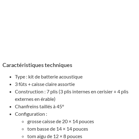
Carac­té­ris­tiques tech­niques
Type : kit de batte­rie acous­tique
3 fûts + caisse claire assor­tie
Construc­tion : 7 plis (3 plis internes en ceri­sier + 4 plis
externes en érable)
Chan­freins taillés à 45°
Confi­gu­ra­tion :
grosse caisse de 20 × 14 pouces
tom basse de 14 × 14 pouces
tom aigu de 12 × 8 pouces