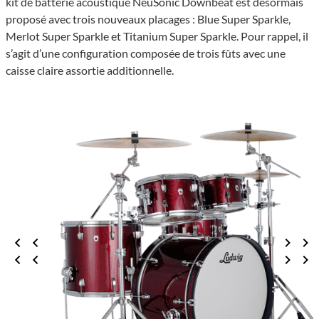
kit de batte­rie acous­tique NeuSo­nic Down­beat est désor­mais
proposé avec trois nouveaux placages : Blue Super Sparkle,
Merlot Super Sparkle et Tita­nium Super Sparkle. Pour rappel, il
s’agit d’une confi­gu­ra­tion compo­sée de trois fûts avec une
caisse claire assor­tie addi­tion­nelle.