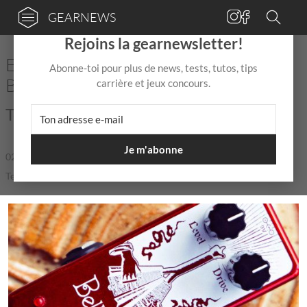
GEARNEWS
×
Rejoins la gearnewsletter!
EarthQuaker Devices sort la pédale
Abonne-toi pour plus de news, tests, tutos, tips
Bellows Legacy Reissue
carrière et jeux concours.
Toujours plus de distorsion !
Je m'abonne
02 Juil
de
Mix Jagger
|
|
5,0 / 5,0 |
Temps de lecture: 1 min