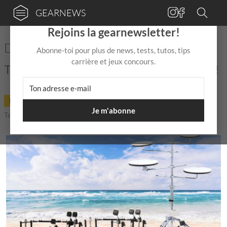
GEARNEWS
×
Rejoins la gearnewsletter!
DW drums Summer Groove Sale
Abonne-toi pour plus de news, tests, tutos, tips
carrière et jeux concours.
Tous les bons plans sont sur gearnews.fr !
DEAL
03 Juil
de
Mix Jagger
|
|
5,0 / 5,0 |
Je m'abonne
Temps de lecture: 1 min