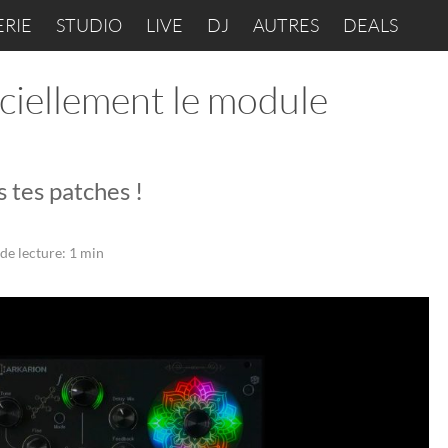
ERIE
STUDIO
LIVE
DJ
AUTRES
DEALS
ciellement le module
s tes patches !
de lecture: 1 min