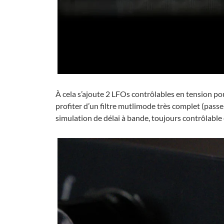
À cela s’ajoute 2 LFOs contrôlables en tension p
profiter d’un filtre mutlimode très complet (passe
simulation de délai à bande, toujours contrôlable 