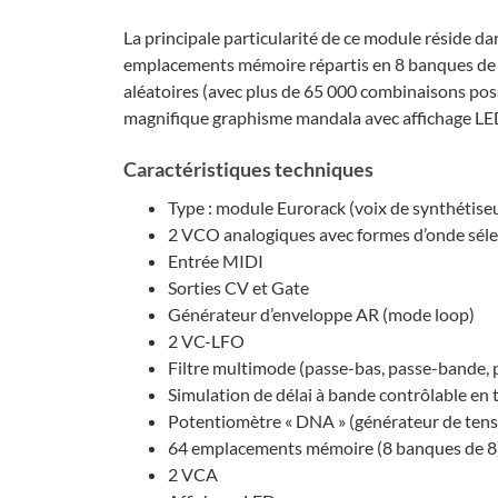
La principale particularité de ce module réside d
emplacements mémoire répartis en 8 banques de 
aléatoires (avec plus de 65 000 combinaisons poss
magnifique graphisme mandala avec affichage LED,
Caractéristiques techniques
Type : module Eurorack (voix de synthétise
2 VCO analogiques avec formes d’onde sél
Entrée MIDI
Sorties CV et Gate
Générateur d’enveloppe AR (mode loop)
2 VC-LFO
Filtre multimode (passe-bas, passe-bande, p
Simulation de délai à bande contrôlable en 
Potentiomètre « DNA » (générateur de tens
64 emplacements mémoire (8 banques de 8
2 VCA