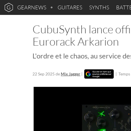
GEARNEWS
GUITARES
SYNTHS
BATT
CubuSynth lance offi
Eurorack Arkarion
L'ordre et le chaos, au service de
22 Sep 2025
de
Mix Jagger
|
|
Temps 