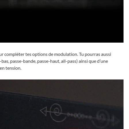
our compléter tes options de modulation. Tu pourras aussi
-bas, passe-bande, passe-haut, all-pass) ainsi que d’une
en tension.