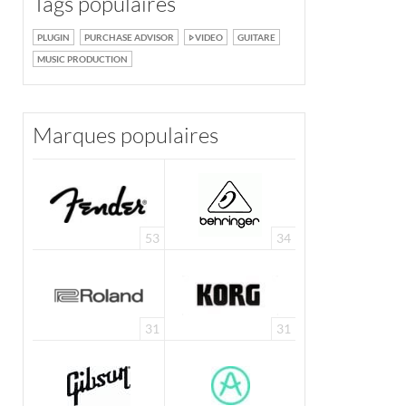
Tags populaires
PLUGIN
PURCHASE ADVISOR
VIDEO
GUITARE
MUSIC PRODUCTION
Marques populaires
53
34
31
31