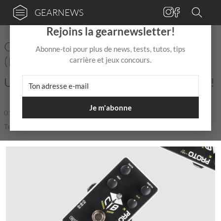
GEARNEWS
×
Rejoins la gearnewsletter!
Catalinbread propose la pédale X/F
Abonne-toi pour plus de news, tests, tutos, tips
(Proto 6) pour une durée limitée
carrière et jeux concours.
Une nouvelle arrivée dans le Proto Club !
Je m'abonne
01 Juin
de
Mix Jagger
|
|
5,0 / 5,0 |
Temps de lecture: 1 min