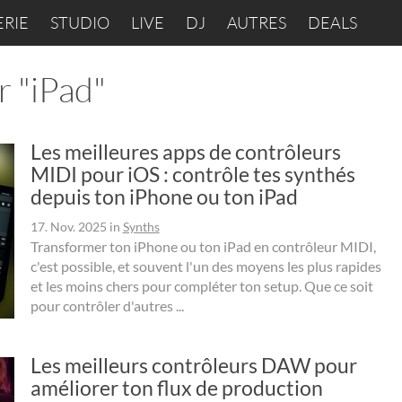
ERIE
STUDIO
LIVE
DJ
AUTRES
DEALS
r "iPad"
Les meilleures apps de contrôleurs
MIDI pour iOS : contrôle tes synthés
depuis ton iPhone ou ton iPad
17. Nov. 2025
in
Synths
Transformer ton iPhone ou ton iPad en contrôleur MIDI,
c'est possible, et souvent l'un des moyens les plus rapides
et les moins chers pour compléter ton setup. Que ce soit
pour contrôler d'autres ...
Les meilleurs contrôleurs DAW pour
améliorer ton flux de production