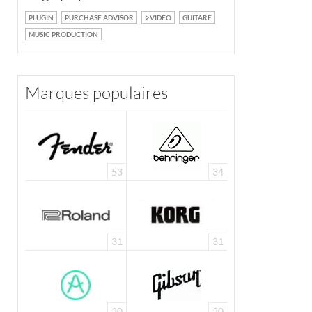
PLUGIN
PURCHASE ADVISOR
VIDEO
GUITARE
MUSIC PRODUCTION
Marques populaires
53
34
31
31
30
30