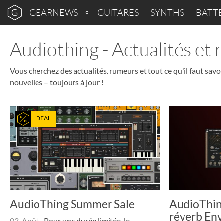
GEARNEWS
GUITARES
SYNTHS
BATT
Audiothing - Actualités et
Vous cherchez des actualités, rumeurs et tout ce qu'il faut savo
nouvelles – toujours à jour !
DEAL
AudioThing Summer Sale
AudioThin
réverb En
03. Août
·
Pour une durée limitée, le