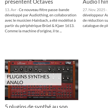
présentent Octaves
AudioThi
13. Avr
·
Ce nouveau filtre passe-bande
27. Nov. 2025
·
développé par Audiothing, en collaboration
développeur Au
avec le musicien Hainbach, a été modélisé à
de réduction su
partir du périphérique Brüel & Kjaer 1613.
catalogue de plu
Comme la machine d'origine, il te ...
PLUGINS SYNTHES
ANALO
5 plugins de synthé au son