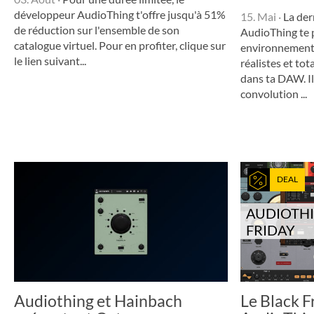
développeur AudioThing t'offre jusqu'à 51%
15. Mai
·
La der
de réduction sur l'ensemble de son
AudioThing te 
catalogue virtuel. Pour en profiter, clique sur
environnements
le lien suivant...
réalistes et to
dans ta DAW. Il
convolution ...
DEAL
AUDIOTH
FRIDAY
Audiothing et Hainbach
Le Black F