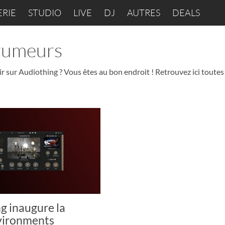
ERIE
STUDIO
LIVE
DJ
AUTRES
DEALS
 rumeurs
ir sur Audiothing ? Vous êtes au bon endroit ! Retrouvez ici toutes
g inaugure la
vironments