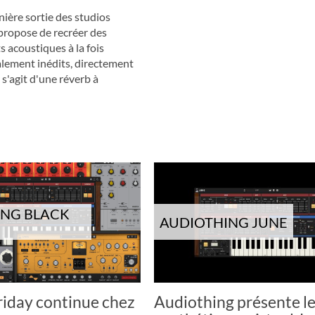
nière sortie des studios
propose de recréer des
 acoustiques à la fois
talement inédits, directement
 s'agit d'une réverb à
ING BLACK
AUDIOTHING JUNE
riday continue chez
Audiothing présente l