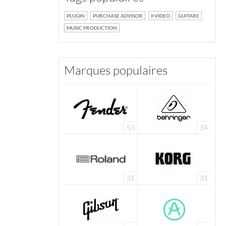
PLUGIN
PURCHASE ADVISOR
VIDEO
GUITARE
MUSIC PRODUCTION
Marques populaires
53
34
31
31