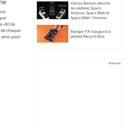
une
Harley Benton dévoile
les pédales Space
onc
Volume, Space Wah et
que
Space Wah / Volume
no-60 de
créé chaque
Rainger FX inaugure la
pédale Recycle Box
, ainsi pour
Publicité